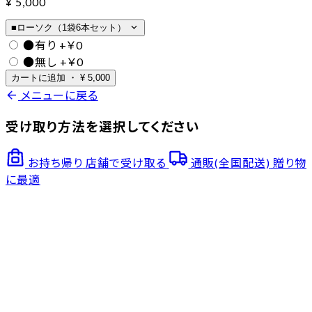
¥
5,000
expand_more
■ローソク（1袋6本セット）
●有り
+￥0
●無し
+￥0
カートに追加
・
¥
5,000
arrow_back
メニューに戻る
受け取り方法を選択してください
お持ち帰り
店舗で受け取る
通販(全国配送)
贈り物
に最適