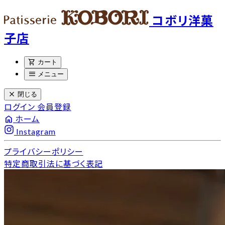
コボリ洋菓
子店
shopping_cart
カート
menu
メニュー
close
閉じる
ログイン
会員登録
home
ホーム
Instagram
プライバシーポリシー
特定商取引法に基づく表記