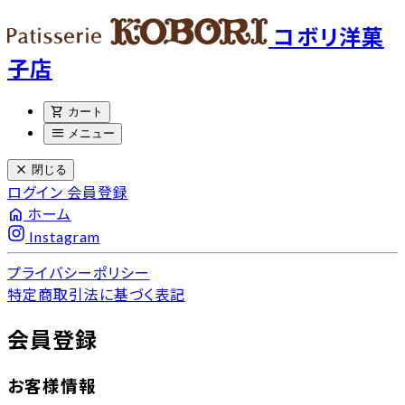
コボリ洋菓
子店
shopping_cart
カート
menu
メニュー
close
閉じる
ログイン
会員登録
home
ホーム
Instagram
プライバシーポリシー
特定商取引法に基づく表記
会員登録
お客様情報