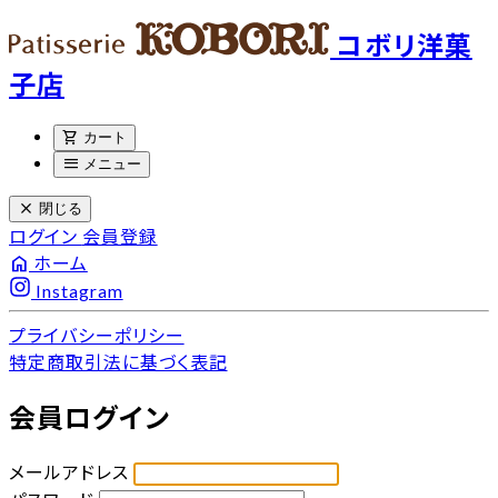
コボリ洋菓
子店
shopping_cart
カート
menu
メニュー
close
閉じる
ログイン
会員登録
home
ホーム
Instagram
プライバシーポリシー
特定商取引法に基づく表記
会員ログイン
メールアドレス