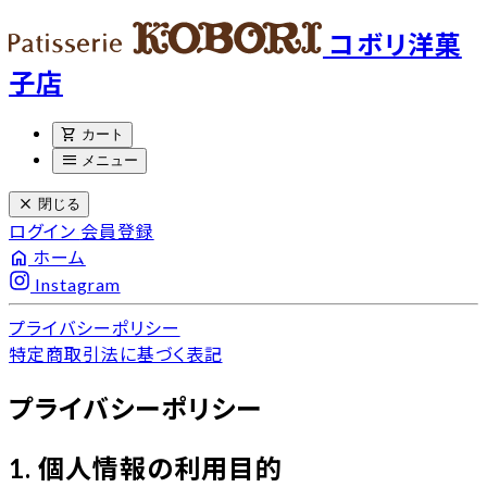
コボリ洋菓
子店
shopping_cart
カート
menu
メニュー
close
閉じる
ログイン
会員登録
home
ホーム
Instagram
プライバシーポリシー
特定商取引法に基づく表記
プライバシーポリシー
1. 個人情報の利用目的