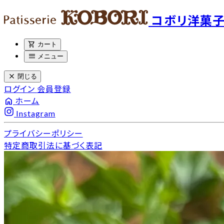
コボリ洋菓
shopping_cart
カート
menu
メニュー
close
閉じる
ログイン
会員登録
home
ホーム
Instagram
プライバシーポリシー
特定商取引法に基づく表記