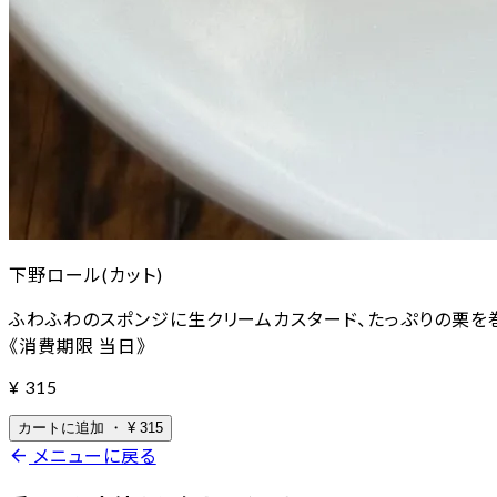
下野ロール(カット)
ふわふわのスポンジに生クリームカスタード、たっぷりの栗を
《消費期限 当日》
¥
315
カートに追加
・
¥
315
arrow_back
メニューに戻る