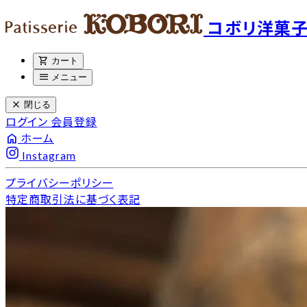
コボリ洋菓
shopping_cart
カート
menu
メニュー
close
閉じる
ログイン
会員登録
home
ホーム
Instagram
プライバシーポリシー
特定商取引法に基づく表記