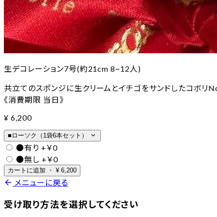
生デコレーション7号(約21cm 8~12人)
共立てのスポンジに生クリームとイチゴをサンドしたコボリNo
《消費期限 当日》
¥
6,200
expand_more
■ローソク（1袋6本セット）
●有り
+￥0
●無し
+￥0
カートに追加
・
¥
6,200
arrow_back
メニューに戻る
受け取り方法を選択してください