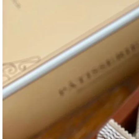
ナッツ、チョコ、栗を混ぜて焼き上げたバターケーキをチョコ
レートとナッツでコーティングし、コボリ独自の技術で仕上
げた焼き菓子。
ほろほろと口の中でいろいろな味と食感が混ざり合い、程よ
い甘さ。手のひらにコロンとのるサイズ感。常温で食べると
サクサクの食感。冷蔵庫で冷やすとまた違った味わいが楽し
める。コーヒー等との相性も抜群‼
贈り物にも使いやすく、リピート率が高い逸品です。
《賞味期限 夏季10日間 冬季 14日間》
¥
2,650
expand_more
■包装の有無
●包装
+￥30
expand_more
■熨斗
●御祝
+￥0
●内祝
+￥0
●御中元
+￥0