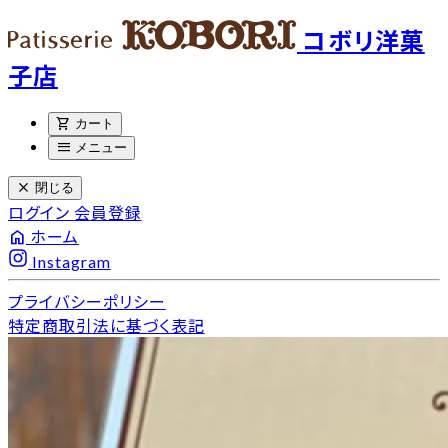
コボリ洋菓
子店
shopping_cart
カート
menu
メニュー
close
閉じる
ログイン
会員登録
home
ホーム
Instagram
プライバシーポリシー
特定商取引法に基づく表記