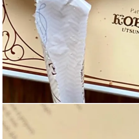
chevron_left
chevron_right
シュクセ10個入り