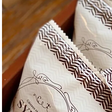
●御歳暮
+￥0
●御年賀
+￥0
●御礼
+￥0
●御挨拶
+￥0
●御見舞
+￥0
●快気祝
+￥0
●御霊前
+￥0
●御佛前
+￥0
●御供
+￥0
expand_more
■小分け袋※購入数を超える枚数はお付けできません。
●袋を付ける
+￥0
●不要
+￥0
カートに追加
・
¥
2,650
arrow_back
メニューに戻る
受け取り方法を選択してください
お持ち帰り
店舗で受け取る
通販(全国配送)
贈り物
に最適