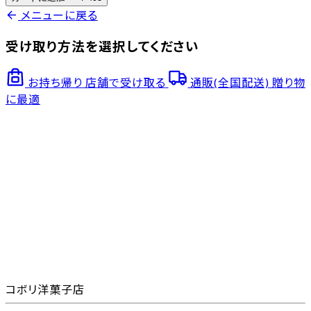
arrow_back
メニューに戻る
受け取り方法を選択してください
お持ち帰り
店舗で受け取る
通販(全国配送)
贈り物
に最適
コボリ洋菓子店