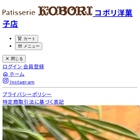
コボリ洋菓
子店
shopping_cart
カート
menu
メニュー
close
閉じる
ログイン
会員登録
home
ホーム
Instagram
プライバシーポリシー
特定商取引法に基づく表記